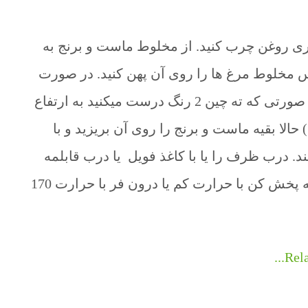
مه را با 3 قاشق غذاخوری روغن چرب کنید. از مخلوط ماست و برنج به
سپس مخلوط مرغ ها را روی آن پهن کنید. در صورت
تمایل زرشک را روی آن قرار دهید. (بعد در صورتی که ته چین 2 رنگ درست میکنید به ارتفاع
حالا بقیه ماست و برنج را روی آن بریزید و با
. درب ظرف را یا با کاغذ فویل یا درب قابلمه
ببندید و به مدت یک و نیم ساعت روی شعله پخش کن با حرارت کم یا درون فر با حرارت 170