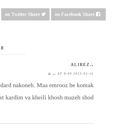
on Twitter
Share
on Facebook
Share
8 Comments
ALIREZA
2015-02-16 AT 8:09 ب.ظ
a dard nakoneh. Maa emrooz be komak
t kardim va kheili khosh mazeh shod.