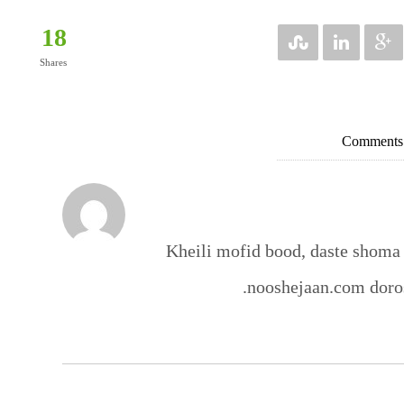
18
Shares
Kheili mofid bood, daste shom
nooshejaan.com doros