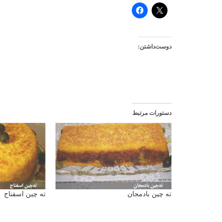
دوست‌داشتن:
دستورات مرتبط
ته چین بادمجان
ته چین اسفناج