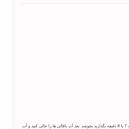
بعد از اینکه پوست باقالی را گرفتید باقالی را به مدت 7 یا 8 دقیقه بگذارید بجوشد. بعد آب باقالی ها را خالی کنید و آب