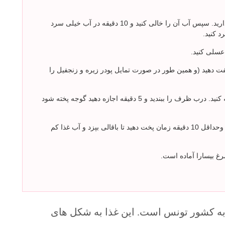
گوجه فرنگی را بعد از شستن 5 دقیقه در آب داغ بگذارید. سپس آب آن را خالی کنید و 10 دقیقه در آب خیلی سرد
د کنید.
 عسلی کنید.
فت دهید (و همین طور در صورت تمایل پودر زیره و زنجفیل را
گوجه فرنگی خرد شده و آب و نمک و فلفل را اضافه کنید. درب ظرف را ببندید و 5 دقیقه اجازه دهید گوجه پخته شود
باقالی بلانچ شده را اضافه کنید و درب ظرف راببندید وحداقل 10 دقیقه زمان پخت دهید تا باقالی بپزد و آب غذا کم
رغ بیسارا آماده است.
ه کشور تونس است. این غذا به شکل های