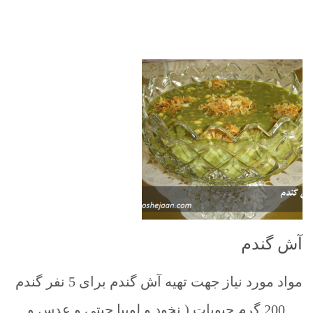
آش گندم
مواد مورد نیاز جهت تهیه آش گندم برای 5 نفر گندم
… 200 گرم حبوبات ( نخود و لوبیا چیتی و عدس و